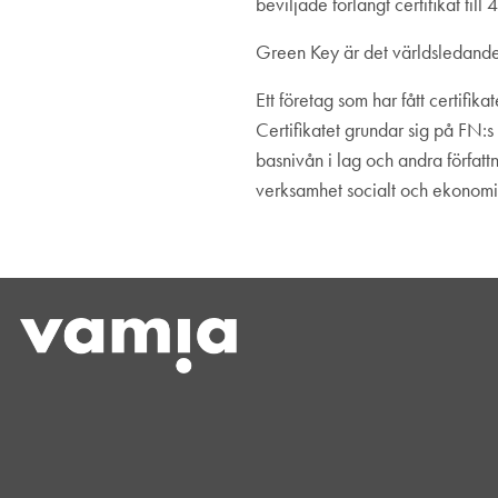
beviljade förlängt certifikat till
Green Key är det världsledande 
Ett företag som har fått certifik
Certifikatet grundar sig på FN:s
basnivån i lag och andra författni
verksamhet socialt och ekonomisk