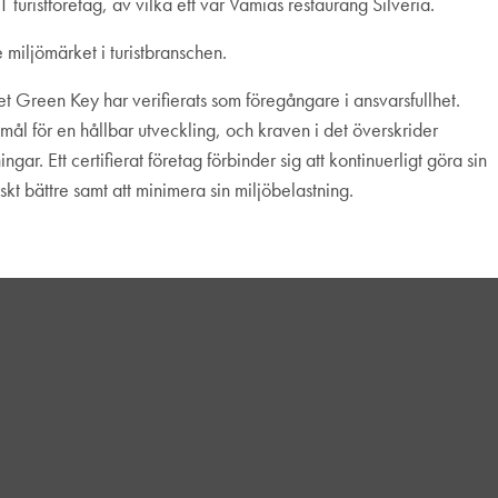
 41 turistföretag, av vilka ett var Vamias restaurang Silveria.
miljömärket i turistbranschen.
atet Green Key har verifierats som föregångare i ansvarsfullhet.
 mål för en hållbar utveckling, och kraven i det överskrider
ngar. Ett certifierat företag förbinder sig att kontinuerligt göra sin
t bättre samt att minimera sin miljöbelastning.