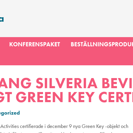
a
KONFERENSPAKET
BESTÄLLNINGSPRODU
ANG SILVERIA BEV
T GREEN KEY CERT
egorized
Activities certifierade i december 9 nya Green Key -objekt och