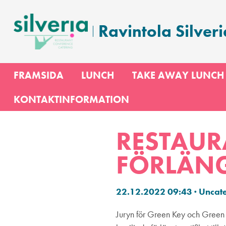
Hoppa
till
Ravintola Silveri
innehåll
FRAMSIDA
LUNCH
TAKE AWAY LUNCH
KONTAKTINFORMATION
RESTAUR
FÖRLÄNG
22.12.2022 09:43
·
Uncat
Juryn för Green Key och Green 