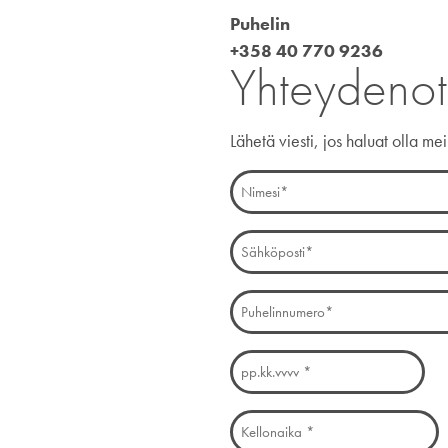
Puhelin
+358 40 770 9236
Yhteydeno
Lähetä viesti, jos haluat olla me
Nimesi
(Pakollinen)
Sähköposti
(Pakollinen)
Puhelin
(Pakollinen)
Päivämäärä
KK
(Pakollinen)
slash
Kellonaika
PP
(Pakollinen)