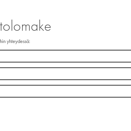
ttolomake
ihin yhteydessä: