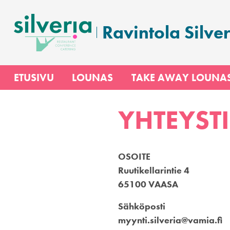
Siirry
sisältöön
Ravintola Silver
ETUSIVU
LOUNAS
TAKE AWAY LOUNA
YHTEYST
OSOITE
Ruutikellarintie 4
65100 VAASA
Sähköposti
myynti.silveria@vamia.fi