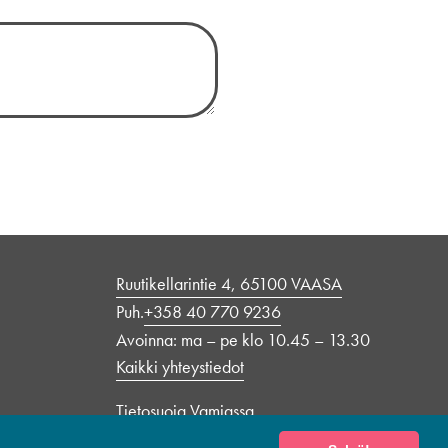
Ruutikellarintie 4, 65100 VAASA
Puh.
+358 40 770 9236
Avoinna: ma – pe klo 10.45 – 13.30
Kaikki yhteystiedot
Tietosuoja Vamiassa