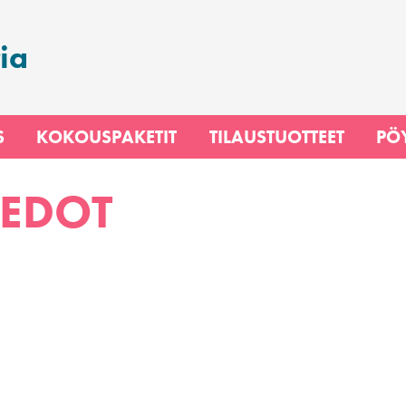
ia
S
KOKOUSPAKETIT
TILAUSTUOTTEET
PÖ
IEDOT